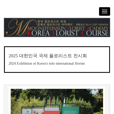
T
o
g
g
l
e
n
a
v
2025 대한민국 국제 플로리스트 전시회
i
g
2024 Exhibition of Korea's solo international florists
a
t
i
o
n