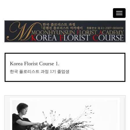
T
o
g
g
l
e
n
a
v
Korea Florist Course 1.
i
한국 플로리스트 과정 1기 졸업생
g
a
t
i
o
n