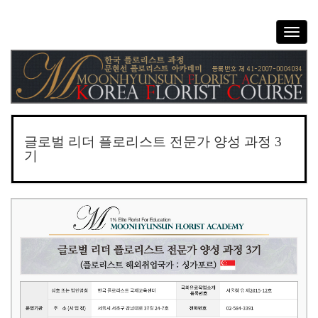
T
o
g
g
l
e
n
a
글로벌 리더 플로리스트 전문가 양성 과정 3
v
기
i
g
a
t
i
o
n