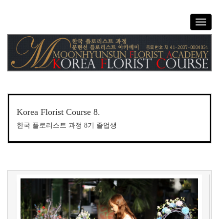
T
o
g
g
l
e
n
a
v
Korea Florist Course 8.
i
g
한국 플로리스트 과정 8기 졸업생
a
t
i
o
n